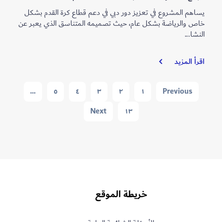
يساهم المشروع في تعزيز دور دبي في دعم قطاع كرة القدم بشكل
خاص والرياضة بشكل عام، حيث تصميمه المتناسق الذي يعبر عن
النشا...
مجمع
اقرأ المزيد
اتحاد
الإمارات
Navigation
…
٥
٤
٣
٢
١
Previous
العربية
المتحدة
Next
١٣
لكرة
القدم
خريطة الموقع