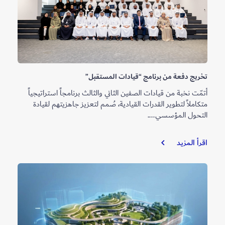
لبلدية
دبي
تخريج دفعة من برنامج “قيادات المستقبل”
أتمّت نخبة من قيادات الصفين الثاني والثالث برنامجاً استراتيجياً
متكاملاً لتطوير القدرات القيادية، صُمم لتعزيز جاهزيتهم لقيادة
التحول المؤسسي....
تخريج
اقرأ المزيد
دفعة
من
برنامج
“قيادات
المستقبل”