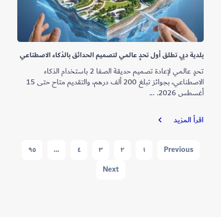
بلدية دبي تطلق أول تحدٍ عالمي لتصميم الحدائق بالذكاء الاصطناعي
تحدٍ عالمي لإعادة تصميم حديقة الصفا 2 باستخدام الذكاء
الاصطناعي، بجوائز تبلغ 200 ألف درهم، والتقديم متاح حتى 15
أغسطس 2026. ...
بلدية
اقرأ المزيد
دبي
تطلق
Navigation
٩٥
…
٤
٣
٢
١
Previous
أول
تحدٍ
Next
عالمي
لتصميم
الحدائق
بالذكاء
الاصطناعي