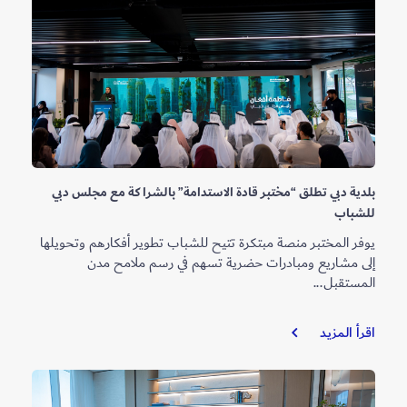
الفائزين
في
مسابقة
“أجمل
حديقة
منزلية
مستدامة
في
دبي
بلدية دبي تطلق “مختبر قادة الاستدامة” بالشراكة مع مجلس دبي
للشباب
يوفر المختبر منصة مبتكرة تتيح للشباب تطوير أفكارهم وتحويلها
إلى مشاريع ومبادرات حضرية تسهم في رسم ملامح مدن
المستقبل...
بلدية
اقرأ المزيد
دبي
تطلق
“مختبر