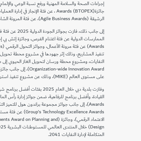
إجراءات الصحة والسلامة المهنية ورفع نسبة الوعي والإلما
جائزة(BTOPEX) Awards ، عن فئة الإنجاز في إدا
الرشيقة (Agile Business Awards)، عن فئة المرونة الشاملة للأعمال.
إلى جانب ذلك، فازت بجو
تنفيذ المشاريع، وذلك إثر جهودها في مشروع محطة تحويل ا
zation-wide Innovation Award
على مستوى العالم (MIKE)، وذلك عن مشروع تنفيذ استراتيجية المعرفة والابتكار.
وفازت بلدية دبي خلال العام 2025 بف
nology Excellence Awards
الاعتماد الرقمي)، وجائزة (on Planning and
المتكاملة لإدارة النفايات 2041.