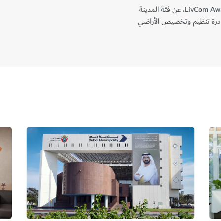
كما نالت الجائزة الفضية من جوائز لايف كوم “LivCom Awards 2025″، عن فئة المدينة
مبادرة تنظيم وتخصيص الأراضي