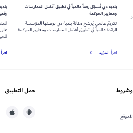
بلدية دبي تُسجّل رقماً عالمياً في تطبيق أفضل الممارسات
بلدية
ومعايير الحوكمة
رقمية
ر
تكريمٌ عالمي يُرسّخ مكانة بلدية دبي بوصفها المؤسسة
المن
الرائدة عالمياً في تطبيق أفضل الممارسات ومعايير الحوكمة
على ا
للحيو
بلدية
اقرأ المزيد
اقرأ 
دبي
تُسجّل
رقماً
عالمياً
في
وشروط
حمل التطبيق
تطبيق
أفضل
الممارسات
ومعايير
للموقع
الحوكمة