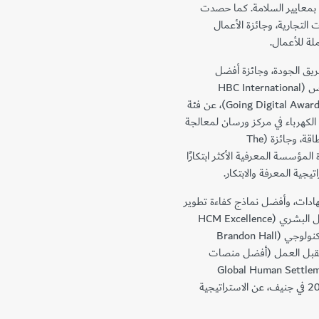
م بمعايير السلامة. كما حصدت
رة العمليات التجارية، وجائزة الأعمال
ائز الجودة الدولية 2025 عن فئة فريق الجودة، وجائزة أفضل
الممارسات الدولية عن فئة اغتنام الفرص، وجائزة إتش بي إس (HBC International
Awards) عن فئة مرونة الأعمال، وجوائز التحول الرقمي (Going Digital Awards)، عن فئة
لكهرباء في مركز ورسان لمعالجة
النفايات، ومشروع محطة ورسان لتحويل الغاز الحيوي إلى طاقة، وجائزة (The
Organi)، إلى جانب جائزة المؤسسة المعرفية الأكثر ابتكارًا
ئات أفضل برنامج شهادات، وأفضل نماذج كفاءة تطوير
القيادة، وأفضل برنامج للرفاهية، ضمن جوائز إدارة رأس المال البشري (HCM Excellence
Awards)، إلى جانب جوائز مجموعة براندون هول للتميز التكنولوجي (Brandon Hall
Group’s Tech) عن فئة مستقبل العمل (أفضل منصات
Global Human Settlements Award 
Design) خلال المنتدى العالمي للمستوطنات البشرية 2025 في جنيف، عن الاستراتيجية