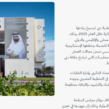
لدية دبي ترسيخ ريادتها
المؤسسية في مجالات العمل البلدي، محققةً إنجازاتٍ استثنائية خلال العام 2025، وذلك
المستوى المحلي والإقليمي والدولي.
ة للمدينة، وخططها الإستراتيجية
المؤسسي ضمن مجالات العمل
لممارسات التي ترسّخ مكانة دبي
ة.
صاد الدائري وإدارة النفايات،
 في التخطيط الحضري وجودة
ناء والتشييد، والارتقاء بمنظومة
ومن بين أبرز الجوائز التي حصدتها بلدية دبي خلال العام 2025، جوائز مجلس السلامة
 فئة جوائز السلامة الدولية، وذلك إثر جهودها في تعزيز