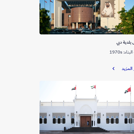
بلدية دبي
ناء: 1970s
مبنى
 المزيد
بلدية
دبي