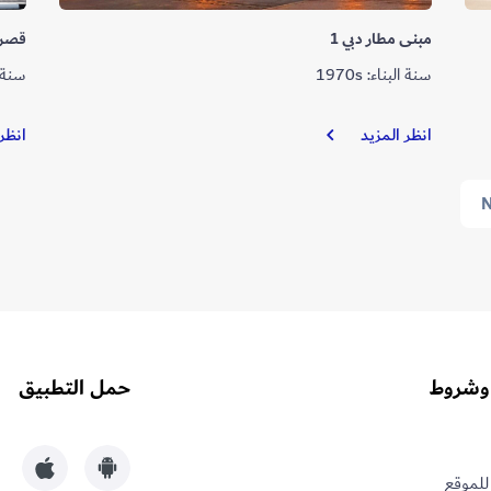
مبنى مطار دبي 1
قصر 
سنة البناء: 1970s
سنة الب
مبنى
انظر المزيد
انظر
مطار
دبي
N
1
وشروط
حمل التطبيق
للموقع