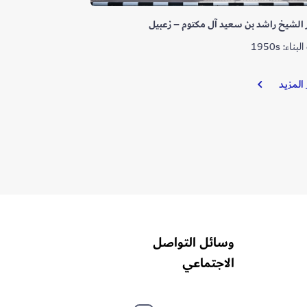
الشيخ راشد بن سعيد آل مكتوم – زعبيل
ناء: 1950s
قصر
 المزيد
الشيخ
راشد
بن
سعيد
آل
مكتوم
–
زعبيل
وسائل التواصل
الاجتماعي