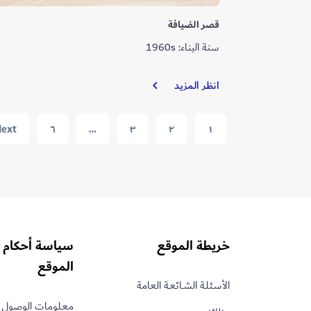
قصر الضيافة
سنة البناء: 1960s
قصر
انظر المزيد
الضيافة
Navigation
ext
٦
…
٣
٢
١
خريطة الموقع
سياسة أحكام 
الموقع
الأسـئلـة الشــائعـة العامة
معـلومات الوصول 