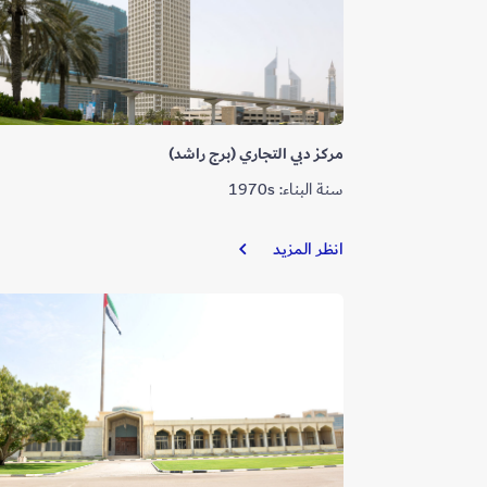
مركز دبي التجاري (برج راشد)
سنة البناء: 1970s
مركز
انظر المزيد
دبي
التجاري
(برج
راشد)