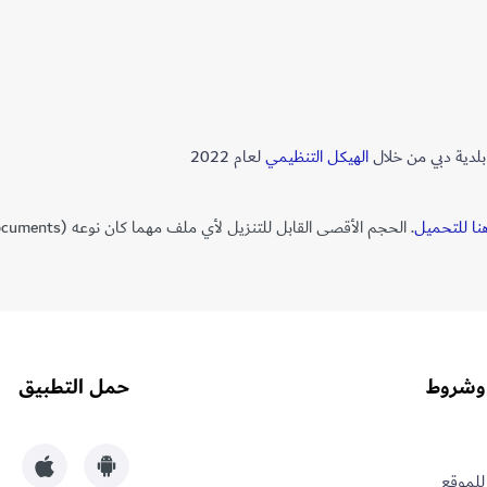
لدية دبي من خلال
الهيكل​ ​التنظيمي​​
لعام 2022
ا للتحميل
. الحجم الأقصى القابل للتنزيل لأي ملف مهما كان نوعه (PDF, MS Office Documents) هو 40 ميغابايت .
وشروط
حمل التطبيق
للموقع