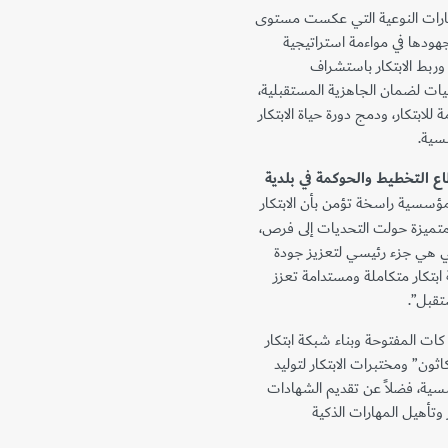
تكارات النوعية التي عكست مستوى
هودها في مواءمة استراتيجية
وربط الابتكار باستشراف
ات لضمان الجاهزية المستقبلية،
لابتكار، ودمج دورة حياة الابتكار
سية.
ع التخطيط والحوكمة في بلدية
 مؤسسية راسخة تؤمن بأن الابتكار
متميزة حولت التحديات إلى فرص،
بي هي جزء رئيسي لتعزيز جودة
مة ابتكار متكاملة ومستدامة تعزز
تقبل”.
كات المفتوحة وبناء شبكة ابتكار
ثون” ومختبرات الابتكار لتوليد
ية، فضلاً عن تقديم الشهادات
 وتأهيل المهارات الذكية