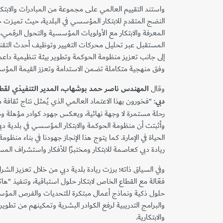
واستند التقييم العالمي على مجموعة من المبادرات والاب
النضج المتقدم للابتكار المؤسسي في البلدية، حيث تميزت ج
المعرفة والابتكار مع الأولويات المؤسسية والتحول الرقمي، 
المستقبل عبر تحليل محركات التغيير وتوظيف أحدث التقني
إلى جانب تعزيز منظومة الحوكمة وتطوير بيئة تنظيمية داعمة ل
وفق منهجية متكاملة تضمن الاستدامة وتعزز القيمة المؤس
وقال
المهندس ناصر حمد بوشهاب، المدير التنفيذي لقطا
دبي
: “فخورون بهذا الاعتماد العالمي الذي يُمثل نتاج ثقافة
رحلة مستمرة لا وجهة نهائية، ويعكس جهود كوادر مؤهلة و
وأثبتت أن منظومة الحوكمة والابتكار المؤسسي في بلدية د
الحياة في الإمارة. كما يتوج هذا الإنجاز جهودنا في بناء منظو
ريادة دبي كعاصمة للابتكار ومختبرًا للأفكار واستشراف المس
وفي السياق ذاته؛ برزت ريادة بلدية دبي من خلال تعزيز الشرا
فعّالة مع القطاع الخاص لابتكار حلول استباقية، وتنفيذ “هاكا
حلول ذكية ونماذج أعمال مبتكرة للتحديات والفرص المؤسس
والبرامج التدريبية لرفع الكوادر البشرية وتمكينهم من تطوير
والابتكارية.