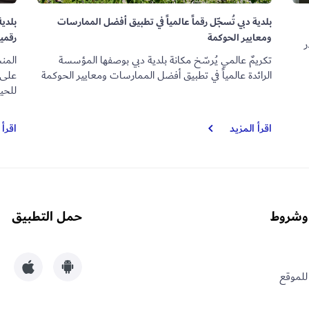
بلدية دبي تُسجّل رقماً عالمياً في تطبيق أفضل الممارسات
بلدية
ومعايير الحوكمة
رقمية
ر
تكريمٌ عالمي يُرسّخ مكانة بلدية دبي بوصفها المؤسسة
المن
الرائدة عالمياً في تطبيق أفضل الممارسات ومعايير الحوكمة
على ا
للحيو
بلدية
اقرأ المزيد
اقرأ 
دبي
تُسجّل
رقماً
عالمياً
في
وشروط
حمل التطبيق
تطبيق
أفضل
الممارسات
ومعايير
للموقع
الحوكمة