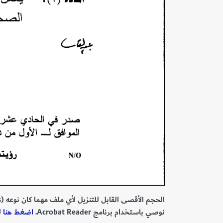
الحجم الأقصى القابل للتنزيل لأي ملف مهما كان نوعه (PDF, MS Office Documents) هو 40 ميغابايت.
نوصي باستخدام برنامج Acrobat Reader.
اضغط هنا للتحميل r