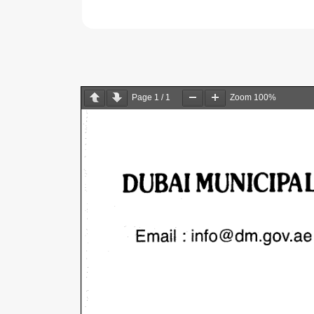
Page
1
/
1
Zoom
100%