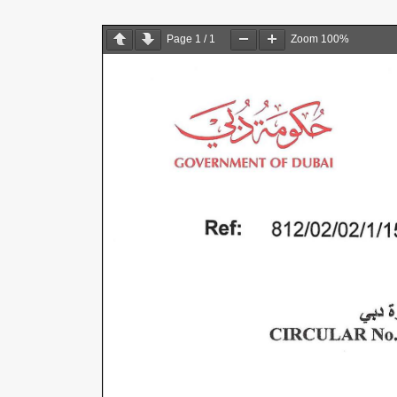
Page
1
/
1
Zoom
100%