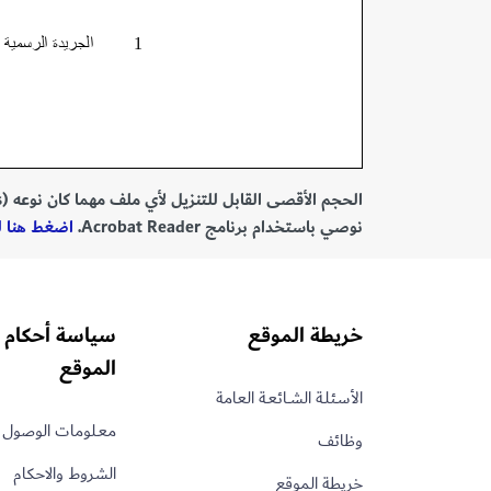
الحجم الأقصى القابل للتنزيل لأي ملف مهما كان نوعه (PDF, MS Office Documents) هو 40 ميغابايت.
نوصي باستخدام برنامج Acrobat Reader.
اضغط هنا للتحميل r
خريطة الموقع
سياسة أحكام 
الموقع
الأسـئلـة الشــائعـة العامة
معـلومات الوصول 
وظائف
الشروط والاحكام
خريطة الموقع