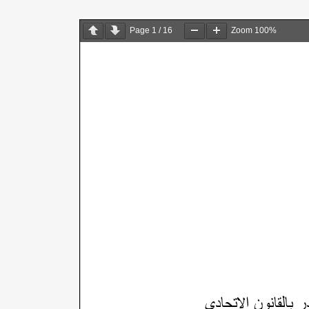
Page
1
/
16
Zoom
100%