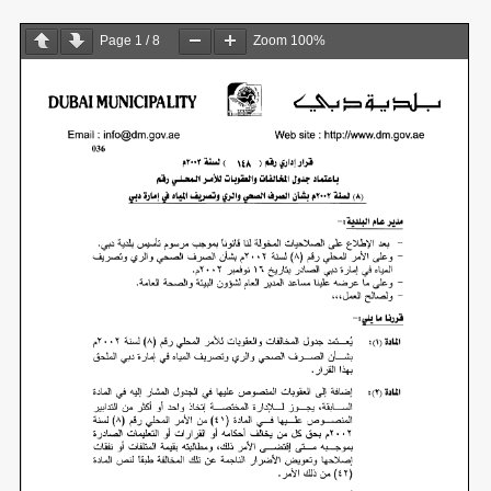
Page
1
/
8
Zoom
100%