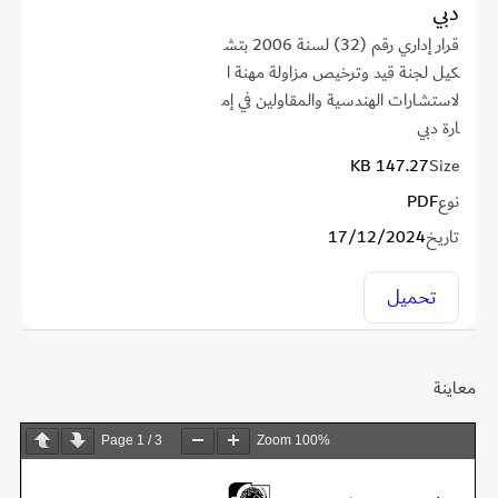
دبي
قرار إداري رقم (32) لسنة 2006 بتش
كيل لجنة قيد وترخيص مزاولة مهنة ا
لاستشارات الهندسية والمقاولين في إم
ارة دبي
147.27 KB
Size
نوع
PDF
تاريخ
17/12/2024
تحميل
معاينة
Page
1
/
3
Zoom
100%