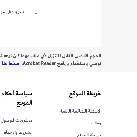
الحجم الأقصى القابل للتنزيل لأي ملف مهما كان نوعه (PDF, MS Office Documents) هو 40 ميغابايت.
نوصي باستخدام برنامج Acrobat Reader.
اضغط هنا للتحميل r
خريطة الموقع
سياسة أحكام 
الموقع
الأسـئلـة الشــائعـة العامة
معـلومات الوصول 
وظائف
الشروط والاحكام
خريطة الموقع