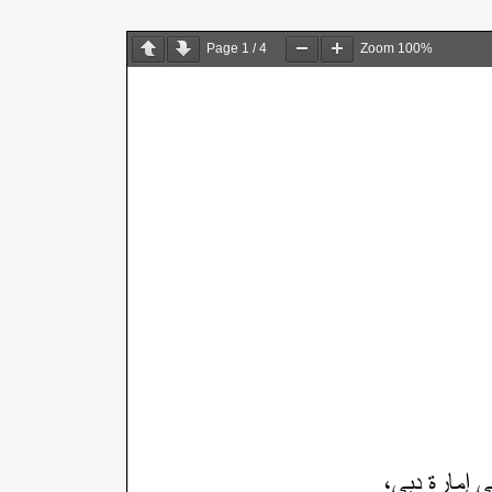
Page
1
/
4
Zoom
100%