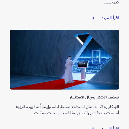
كبرى…...
روبوتات
اقرأ المزيد
الذكاء
الاصطناعي..
تقود
ثورة
في
مستقبل
البناء
توظيف الابتكار بمجال الاستثمار
الابتكار رهاننا لضمان استدامة مستقبلنا... وإيماناً منا بهذه الرؤية
أصبحت بلدية دبي رائدة في هذا المجال بحيث تمكّنت…...
توظيف
اقرأ المزيد