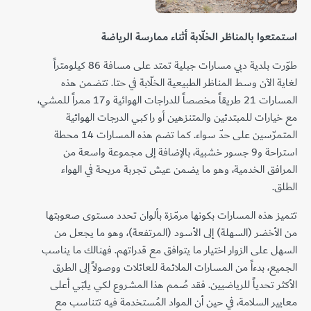
استمتعوا بالمناظر الخلّابة أثناء ممارسة الرياضة
طوّرت بلدية دبي مسارات جبلية تمتد على مسافة 86 كيلومتراً
لغاية الآن وسط المناظر الطبيعية الخلّابة في حتا. تتضمن هذه
المسارات 21 طريقاً مخصصاً للدراجات الهوائية و17 ممراً للمشي،
مع خيارات للمبتدئين والمتنزهين أو راكبي الدرجات الهوائية
المتمرّسين على حدّ سواء. كما تضم هذه المسارات 14 محطة
استراحة و9 جسور خشبية، بالإضافة إلى مجموعة واسعة من
المرافق الخدمية، وهو ما يضمن عيش تجربة مريحة في الهواء
الطلق.
تتميز هذه المسارات بكونها مرمّزة بألوان تحدد مستوى صعوبتها
من الأخضر (السهلة) إلى الأسود (المرتفعة)، وهو ما يجعل من
السهل على الزوار اختيار ما يتوافق مع قدراتهم. فهنالك ما يناسب
الجميع، بدءاً من المسارات الملائمة للعائلات ووصولاً إلى الطرق
الأكثر تحدياً للرياضيين. فقد صُمم هذا المشروع لكي يلبّي أعلى
معايير السلامة، في حين أن المواد المُستخدمة فيه تتناسب مع