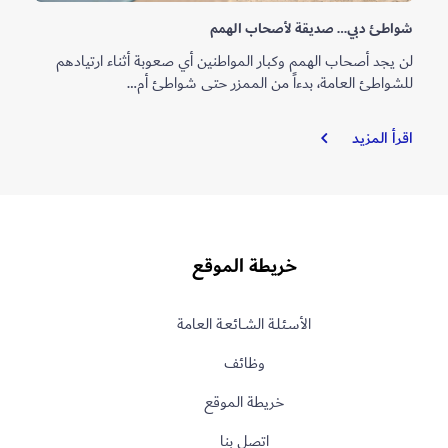
شواطئ دبي… صديقة لأصحاب الهمم
لن يجد أصحاب الهمم وكبار المواطنين أي صعوبة أثناء ارتيادهم
للشواطئ العامة، بدءاً من الممزر حتى شواطئ أم…
شواطئ
اقرأ المزيد
دبي…
صديقة
لأصحاب
الهمم
خريطة الموقع
الأسـئلـة الشــائعـة العامة
وظائف
خريطة الموقع
اتصل بنا