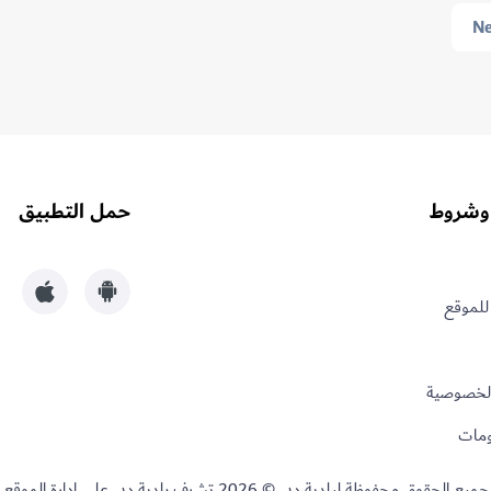
توظف
Ne
الذكاء
الاصطناعي
لتسريع
فحص
جودة
المياه
المنزلية
وشروط
حمل التطبيق
للموقع
الخصوصية
لومات
جميع الحقوق محفوظة لبلدية دبي © 2026 تشرف بلدية دبي على إدارة الموقع