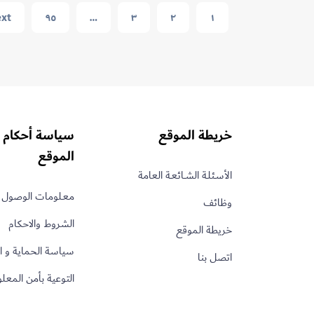
تُطلق
Navigation
xt
٩٥
…
٣
٢
١
مشروع
«مدير
الحساب
خريطة الموقع
سياسة أحكام 
الموقع
الأسـئلـة الشــائعـة العامة
معـلومات الوصول 
وظائف
الشروط والاحكام
خريطة الموقع
سياسة الحماية و 
اتصل بنا
التوعية بأمن المع