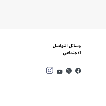
تقدم
نحو
183,700
خدمة
بيطرية
خلال
النصف
الأول
من
وسائل التواصل
عام
الاجتماعي
2026