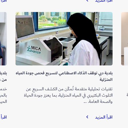
اقرأ المزيد
اقرأ 
دبي
تُسجّل
رقماً
عالمياً
في
تطبيق
أفضل
الممارسات
ومعايير
الحوكمة
بلدية دبي توظف الذكاء الاصطناعي لتسريع فحص جودة المياه
المنزلية
من عام
تقنيات تحليلية متقدمة تُمكّن من الكشف السريع عن
خدما
التلوث البكتيري في المياه المنزلية، بما يعزز جودة الحياة
بالح
والصحة العامة. ...
الحيو
بلدية
اقرأ المزيد
اقرأ 
دبي