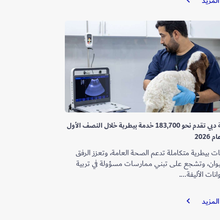
المزيد
دبي
تفتتح
مأوى
متكاملاً
للحيوانات
الأليفة
وتُطلق
منصة
رقمية
للتبني
بلدية دبي تقدم نحو 183,700 خدمة بيطرية خلال النصف الأول
 2026
ت بيطرية متكاملة تدعم الصحة العامة، وتعزز الرفق
يوان، وتشجع على تبني ممارسات مسؤولة في تربية
انات الأليفة....
بلدية
المزيد
دبي