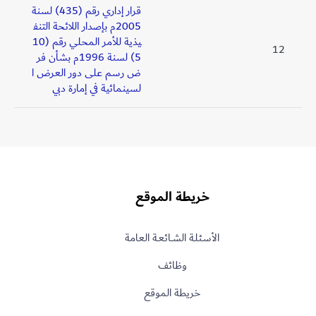
قرار إداري رقم (435) لسنة
2005م بإصدار اللائحة التنف
يذية للأمر المحلي رقم (10
12
5) لسنة 1996م بشأن فر
ض رسم على دور العرض ا
لسينمائية في إمارة دبي
خريطة الموقع
الأسـئلـة الشــائعـة العامة
وظائف
خريطة الموقع